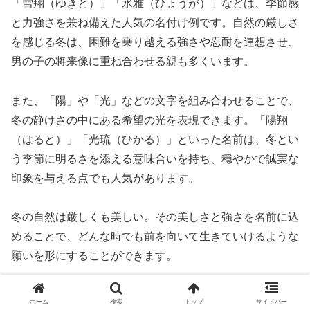
「雪翔（ゆきと）」「氷雅（ひょうが）」などは、季節感
と力強さを兼ね備えた人気の名付け例です。自然の厳しさ
を感じる冬は、困難を乗り越える強さや忍耐を連想させ、
男の子の将来像に重ね合わせる親も多くいます。
また、「陽」や「光」などの文字を組み合わせることで、
冬の静けさの中にある希望の光を表現できます。「陽翔
（はると）」「光琉（ひかる）」といった名前は、冬とい
う季節に明るさを添える意味合いを持ち、穏やかで誠実な
印象を与える点でも人気があります。
冬の自然は厳しくも美しい。その美しさと強さを名前に込
めることで、どんな時でも前を向いて生きていけるような
願いを形にすることができます。
古風でありながら現代的にも映える男の子の名
ホーム
検索
トップ
サイドバー